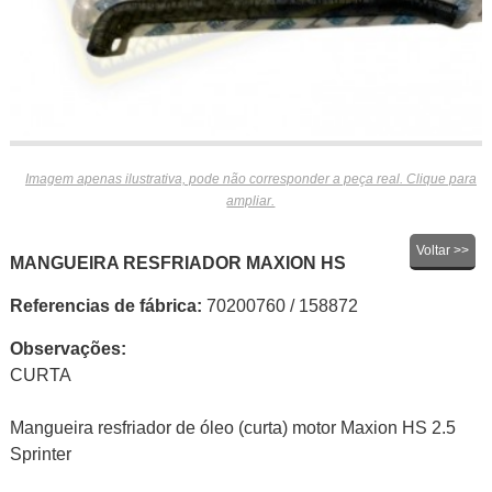
Imagem apenas ilustrativa, pode não corresponder a peça real. Clique para
ampliar.
Voltar >>
MANGUEIRA RESFRIADOR MAXION HS
Referencias de fábrica:
70200760 / 158872
Observações:
CURTA
Mangueira resfriador de óleo (curta) motor Maxion HS 2.5
Sprinter